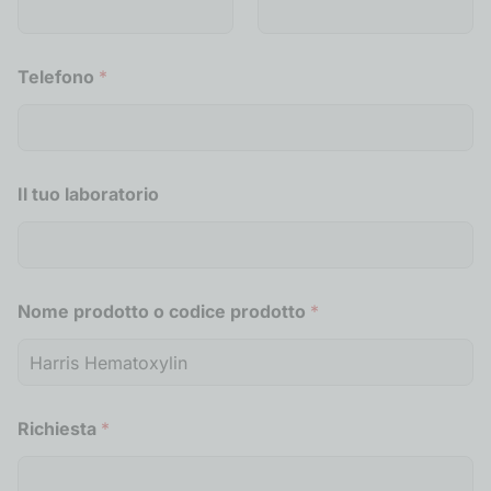
h
i
e
s
Telefono
*
t
a
c
o
d
i
Il tuo laboratorio
c
e
A
z
i
Nome prodotto o codice prodotto
*
e
n
d
a
Richiesta
*