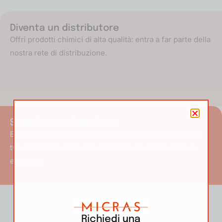
Diventa un distributore
Offri prodotti chimici di alta qualità: entra a far parte della
nostra rete di distribuzione.
Scopri i nostri prodotti
Esplora la nostra offerta: scopri i prodotti Micras per il
tuo laboratorio e trova la soluzione più adatta alle tue
esigenze.
Richiedi una