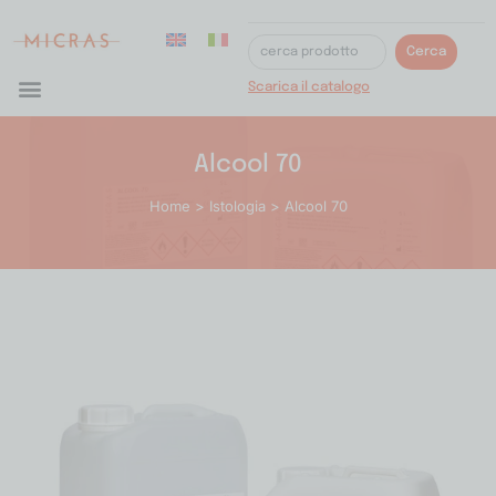
Cerca
Scarica il catalogo
Alcool 70
Home
>
Istologia
> Alcool 70