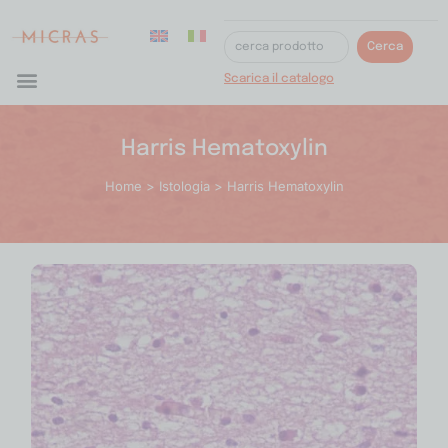
Cerca
Scarica il catalogo
Harris Hematoxylin
Home
>
Istologia
> Harris Hematoxylin